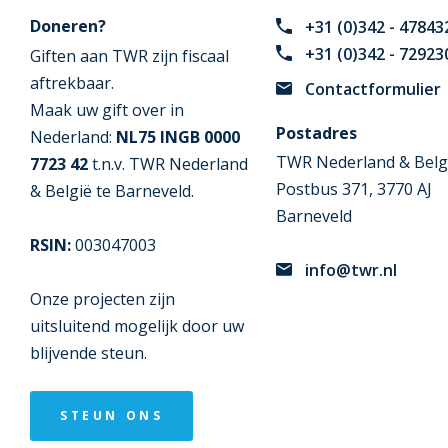
Doneren?
+31 (0)342 - 47843
+31 (0)342 - 72923
Giften aan TWR zijn fiscaal
aftrekbaar.
Contactformulier
Maak uw gift over in
Postadres
Nederland:
NL75 INGB 0000
TWR Nederland & Belg
7723 42
t.n.v. TWR Nederland
Postbus 371, 3770 AJ
& België te Barneveld.
Barneveld
RSIN:
003047003
info@twr.nl
Onze projecten zijn
uitsluitend mogelijk door uw
blijvende steun.
STEUN ONS