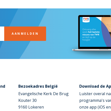
AANMELDEN
and
Bezoekadres België
Download de A
Evangelische Kerk De Brug
Luister overal na
Kouter 30
programma's va
9160 Lokeren
onze app (iOS en