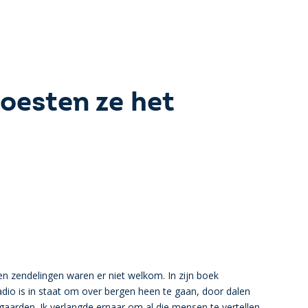
oesten ze het
n zendelingen waren er niet welkom. In zijn boek
adio is in staat om over bergen heen te gaan, door dalen
gaarden. Ik verlangde ernaar om al die mensen te vertellen