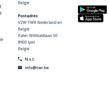
België
2
0
Postadres
VZW TWR Nederland en
België
Pater Willibaldlaan 50
ië
8900 Iper
België
N.v.t.
info@twr.be