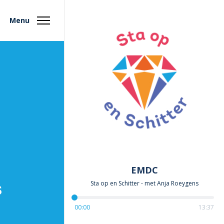
Menu
EMDC
Sta op en Schitter
- met
Anja Roeygens
s
00:00
13:37