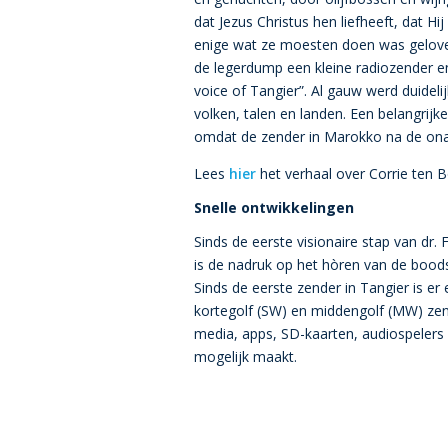
dat Jezus Christus hen liefheeft, dat Hi
enige wat ze moesten doen was geloven
de legerdump een kleine radiozender 
voice of Tangier”. Al gauw werd duide
volken, talen en landen. Een belangrijk
omdat de zender in Marokko na de onaf
Lees
hier
het verhaal over Corrie ten
Snelle ontwikkelingen
Sinds de eerste visionaire stap van dr.
is de nadruk op het hòren van de boods
Sinds de eerste zender in Tangier is e
kortegolf (SW) en middengolf (MW) ze
media, apps, SD-kaarten, audiospelers 
mogelijk maakt.