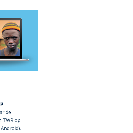
pp
ar de
n TWR op
 Android).