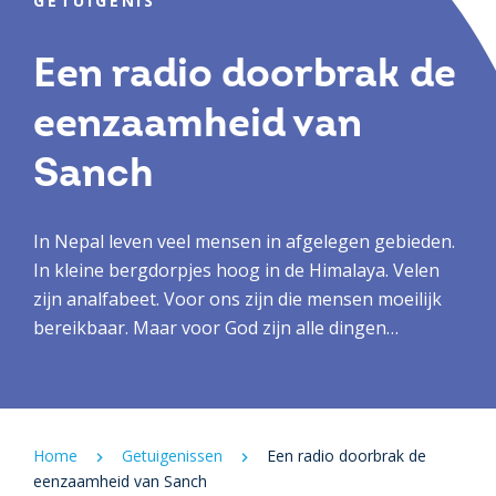
GETUIGENIS
Een radio doorbrak de
eenzaamheid van
Sanch
In Nepal leven veel mensen in afgelegen gebieden.
In kleine bergdorpjes hoog in de Himalaya. Velen
zijn analfabeet. Voor ons zijn die mensen moeilijk
bereikbaar. Maar voor God zijn alle dingen
mogelijk. Zoals blijkt uit het verhaal van Sanch
Maya, een jonge Limbu-vrouw. De manier waarop
zij tot geloof kwam, is heel bijzonder.
Home
Getuigenissen
Een radio doorbrak de
eenzaamheid van Sanch