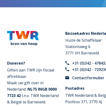
Bezoekadres Nederl
Huize de Schaffelaar
Stationsweg 6
3771 VH Barneveld
Doneren?
+31 (0)342 - 47843
+31 (0)342 - 72923
Giften aan TWR zijn fiscaal
aftrekbaar.
Contactformulier
Maak uw gift over in
Postadres
Nederland:
NL75 INGB 0000
TWR Nederland & Belg
7723 42
t.n.v. TWR Nederland
Postbus 371, 3770 AJ
& België te Barneveld.