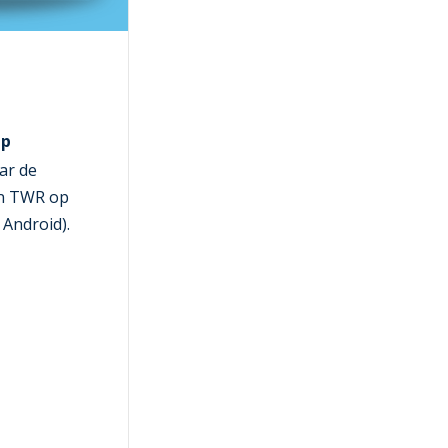
pp
ar de
n TWR op
 Android).