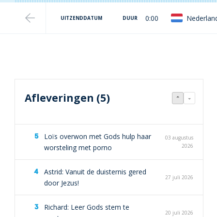
0:00
Nederlan
UITZENDDATUM
DUUR
Afleveringen (5)
Loïs overwon met Gods hulp haar
03 augustus
2026
worsteling met porno
Astrid: Vanuit de duisternis gered
27 juli 2026
door Jezus!
Richard: Leer Gods stem te
20 juli 2026