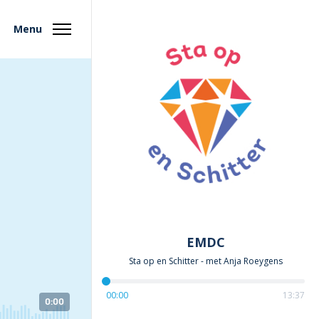
Menu
EMDC
Sta op en Schitter
- met
Anja Roeygens
00:00
13:37
0:00