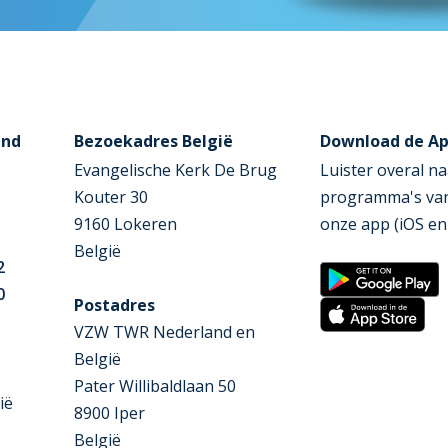
and
Bezoekadres België
Download de A
Evangelische Kerk De Brug
Luister overal na
Kouter 30
programma's va
9160 Lokeren
onze app (iOS en
België
2
0
Postadres
VZW TWR Nederland en
België
Pater Willibaldlaan 50
ië
8900 Iper
België