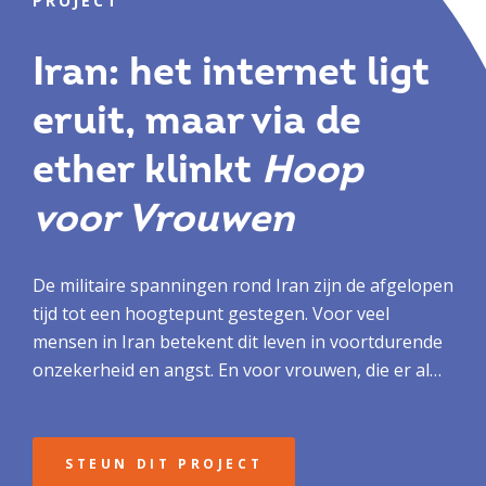
PROJECT
Iran: het internet ligt
eruit, maar via de
ether klinkt
Hoop
voor Vrouwen
De militaire spanningen rond Iran zijn de afgelopen
tijd tot een hoogtepunt gestegen. Voor veel
mensen in Iran betekent dit leven in voortdurende
onzekerheid en angst. En voor vrouwen, die er al
jarenlang onder grote druk staan, weegt die
onzekerheid extra zwaar. Dat zien we niet alleen in
Iran, maar ook in andere landen. Wat kan TWR
STEUN DIT PROJECT
doen? We gaan door. Zelfs als het regime het