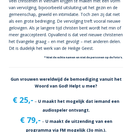
Veel christenen in Vietnam krijgen te maken met een vorm
van vervolging, bijvoorbeeld uitsluiting uit het gezin en de
gemeenschap, geweld en intimidatie. Toch zien zij dat niet
als een grote bedreiging. De vervolging treft vooral nieuwe
gelovigen. Als je langere tijd christen bent wordt het min of
meer geaccepteerd. Opvallend is dat veel nieuwe christenen
het Evangelie graag – en met gevolg! – met anderen delen.
Dit is duidelijk het werk van de Heilige Geest.
* Niet de echte namen en niet de personen op de foto’s.
Gun vrouwen wereldwijd de bemoediging vanuit het
Woord van God! Helpt u mee?
€ 25,-
–
U maakt het mogelijk dat iemand een
audiospeler ontvangt.
€ 79,-
–
U maakt de uitzending van een
programma via FM mogelijk (3o min.).