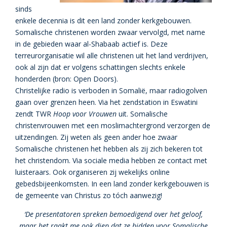
sinds
enkele decennia is dit een land zonder kerkgebouwen.
Somalische christenen worden zwaar vervolgd, met name
in de gebieden waar al-Shabaab actief is. Deze
terreurorganisatie wil alle christenen uit het land verdrijven,
ook al zijn dat er volgens schattingen slechts enkele
honderden (bron: Open Doors).
Christelijke radio is verboden in Somalië, maar radiogolven
gaan over grenzen heen. Via het zendstation in Eswatini
zendt TWR
Hoop voor Vrouwen
uit. Somalische
christenvrouwen met een moslimachtergrond verzorgen de
uitzendingen. Zij weten als geen ander hoe zwaar
Somalische christenen het hebben als zij zich bekeren tot
het christendom. Via sociale media hebben ze contact met
luisteraars. Ook organiseren zij wekelijks online
gebedsbijeenkomsten. In een land zonder kerkgebouwen is
de gemeente van Christus zo tóch aanwezig!
‘De presentatoren spreken bemoedigend over het geloof,
maar het raakt me ook diep dat ze bidden voor Somalische