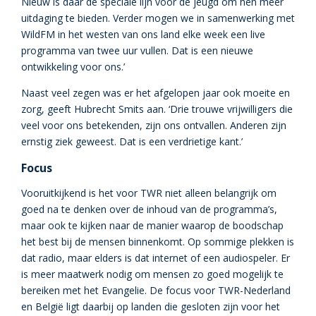
Nieuw is daar de speciale lijn voor de jeugd om hen meer
uitdaging te bieden. Verder mogen we in samenwerking met
WildFM in het westen van ons land elke week een live
programma van twee uur vullen. Dat is een nieuwe
ontwikkeling voor ons.’
Naast veel zegen was er het afgelopen jaar ook moeite en
zorg, geeft Hubrecht Smits aan. ‘Drie trouwe vrijwilligers die
veel voor ons betekenden, zijn ons ontvallen. Anderen zijn
ernstig ziek geweest. Dat is een verdrietige kant.’
Focus
Vooruitkijkend is het voor TWR niet alleen belangrijk om
goed na te denken over de inhoud van de programma’s,
maar ook te kijken naar de manier waarop de boodschap
het best bij de mensen binnenkomt. Op sommige plekken is
dat radio, maar elders is dat internet of een audiospeler. Er
is meer maatwerk nodig om mensen zo goed mogelijk te
bereiken met het Evangelie. De focus voor TWR-Nederland
en België ligt daarbij op landen die gesloten zijn voor het