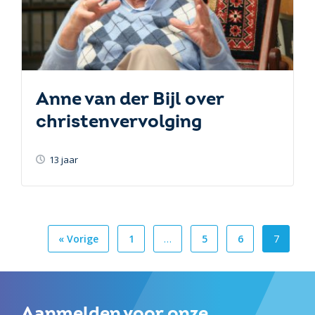
Anne van der Bijl over
christenvervolging
13 jaar
« Vorige
1
…
5
6
7
Aanmelden voor onze