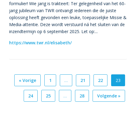
formulier! Wie jarig is trakteert: Ter gelegenheid van het 60-
jarig jubileum van TWR ontvangt iedereen die de juiste
oplossing heeft gevonden een leuke, toepasselijke Missie &
Media-attentie. Deze wordt verstuurd ná het sluiten van de
inzendtermijn op 6 september 2025. Let op:...
https://www.twr.nl/elisabeth/
« Vorige
1
…
21
22
23
24
25
…
28
Volgende »