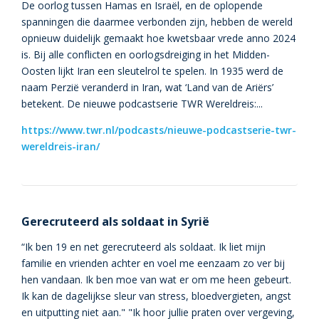
De oorlog tussen Hamas en Israël, en de oplopende
spanningen die daarmee verbonden zijn, hebben de wereld
opnieuw duidelijk gemaakt hoe kwetsbaar vrede anno 2024
is. Bij alle conflicten en oorlogsdreiging in het Midden-
Oosten lijkt Iran een sleutelrol te spelen. In 1935 werd de
naam Perzië veranderd in Iran, wat ‘Land van de Ariërs’
betekent. De nieuwe podcastserie TWR Wereldreis:...
https://www.twr.nl/podcasts/nieuwe-podcastserie-twr-
wereldreis-iran/
Gerecruteerd als soldaat in Syrië
“Ik ben 19 en net gerecruteerd als soldaat. Ik liet mijn
familie en vrienden achter en voel me eenzaam zo ver bij
hen vandaan. Ik ben moe van wat er om me heen gebeurt.
Ik kan de dagelijkse sleur van stress, bloedvergieten, angst
en uitputting niet aan." "Ik hoor jullie praten over vergeving,