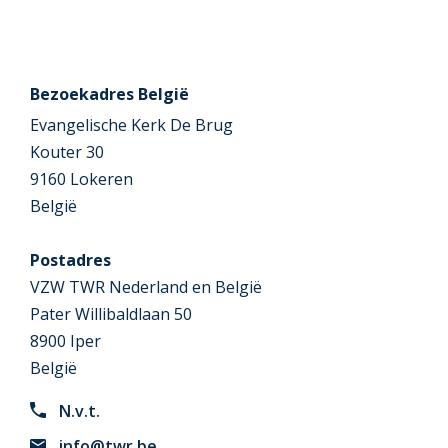
Bezoekadres België
Evangelische Kerk De Brug
Kouter 30
9160 Lokeren
België
Postadres
VZW TWR Nederland en België
Pater Willibaldlaan 50
8900 Iper
België
N.v.t.
info@twr.be