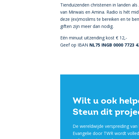
Tienduizenden christenen in landen als 
van Mirwais en Amina. Radio is hét mid
deze (ex)moslims te bereiken en te be
giften zijn meer dan nodig.
Eén minuut uitzending kost € 12,-
Geef op IBAN
NL75 INGB 0000 7723 42
Wilt u ook hel
Steun dit proje
De wereldwijde verspreiding van 
Evangelie door TWR wordt volled