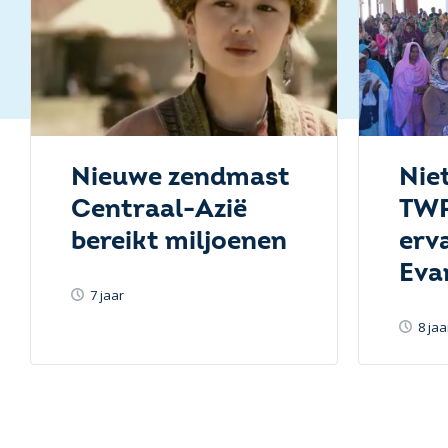
Nieuwe zendmast
Nie
Centraal-Azië
TWR
bereikt miljoenen
erv
Eva
7 jaar
8 jaa