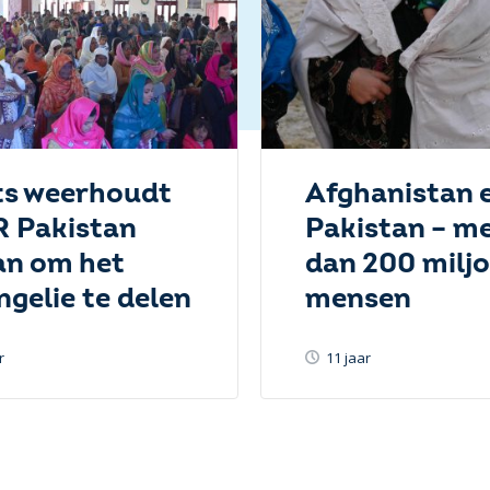
ts weerhoudt
Afghanistan 
 Pakistan
Pakistan – m
an om het
dan 200 milj
ngelie te delen
mensen
r
11 jaar