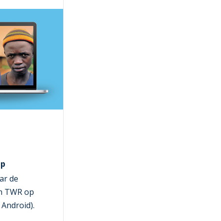
pp
ar de
n TWR op
 Android).