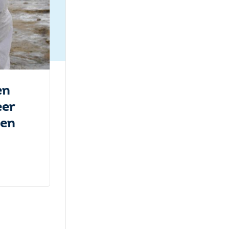
en
eer
oen