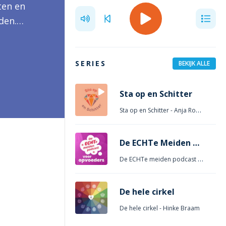
ten en
den.
ans om
SERIES
BEKIJK ALLE
Sta op en Schitter
Sta op en Schitter
- Anja Roeygens
De ECHTe Meiden Podcast – Voor Opvoeders
De ECHTe meiden podcast voor Opvoeders
De hele cirkel
De hele cirkel
- Hinke Braam