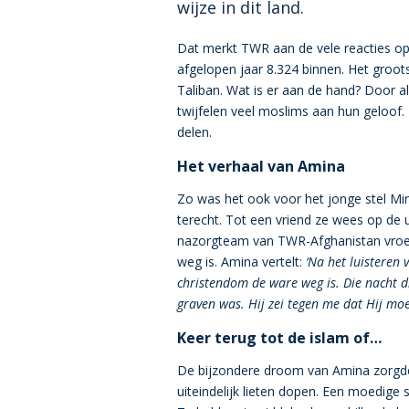
wijze in dit land.
Dat merkt TWR aan de vele reacties op 
afgelopen jaar 8.324 binnen. Het groots
Taliban. Wat is er aan de hand? Door a
twijfelen veel moslims aan hun geloof. H
delen.
Het verhaal van Amina
Zo was het ook voor het jonge stel Mi
terecht. Tot een vriend ze wees op de
nazorgteam van TWR-Afghanistan vroe
weg is. Amina vertelt:
‘Na het luisteren
christendom de ware weg is. Die nacht d
graven was. Hij zei tegen me dat Hij mo
Keer terug tot de islam of…
De bijzondere droom van Amina zorgde 
uiteindelijk lieten dopen. Een moedige 