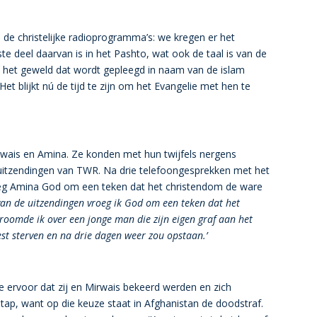
de christelijke radioprogramma’s: we kregen er het
te deel daarvan is in het Pashto, wat ook de taal is van de
l het geweld dat wordt gepleegd in naam van de islam
et blijkt nú de tijd te zijn om het Evangelie met hen te
rwais en Amina. Ze konden met hun twijfels nergens
 uitzendingen van TWR. Na drie telefoongesprekken met het
g Amina God om een teken dat het christendom de ware
 van de uitzendingen vroeg ik God om een teken dat het
roomde ik over een jonge man die zijn eigen graf aan het
est sterven en na drie dagen weer zou opstaan.’
ervoor dat zij en Mirwais bekeerd werden en zich
stap, want op die keuze staat in Afghanistan de doodstraf.