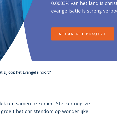
0,0003% van het land is chris
evangelisatie is streng verbo
Radio is voor Afghanen dé k
het Evangelie te horen.
STEUN DIT PROJECT
t zij ooit het Evangelie hoort?
lek om samen te komen. Sterker nog: ze
 groeit het christendom op wonderlijke