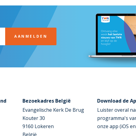
AANMELDEN
and
Bezoekadres België
Download de A
Evangelische Kerk De Brug
Luister overal na
Kouter 30
programma's va
9160 Lokeren
onze app (iOS en
België