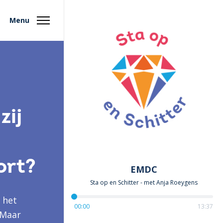
Menu
zij
ort?
EMDC
Sta op en Schitter
- met
Anja Roeygens
 het
00:00
13:37
 Maar