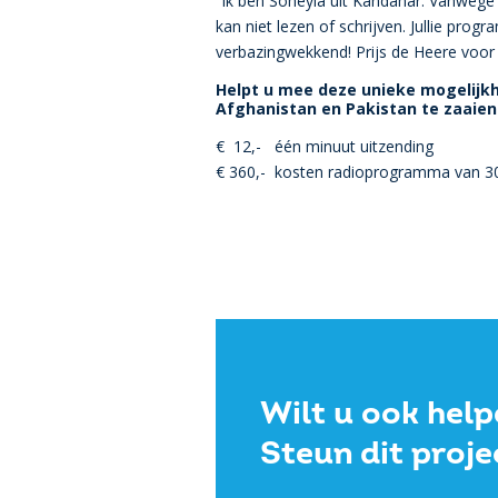
“Ik ben Soheyla uit Kandahar. Vanwege h
kan niet lezen of schrijven. Jullie prog
verbazingwekkend! Prijs de Heere voor j
Helpt u mee deze unieke mogelijk
Afghanistan en Pakistan te zaaien
€ 12,- één minuut uitzending
€ 360,- kosten radioprogramma van 3
Wilt u ook hel
Steun dit proje