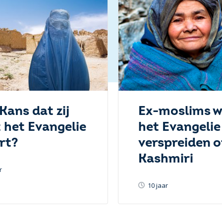
Kans dat zij
Ex-moslims w
t het Evangelie
het Evangelie
rt?
verspreiden 
Kashmiri
r
10 jaar