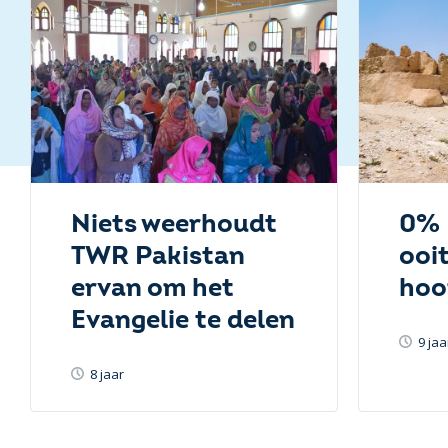
Niets weerhoudt
0% 
TWR Pakistan
ooi
ervan om het
hoo
Evangelie te delen
9 jaa
8 jaar