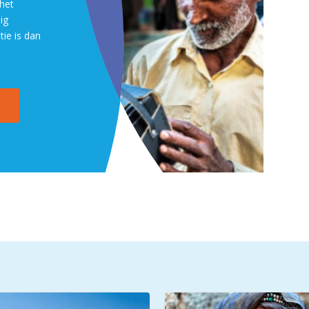
het
ig
tie is dan