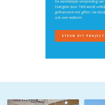
De wereldwijde verspreiding van 
Evangelie door TWR wordt volled
gefinancierd met giften. Uw dona
ook zeer welkom!
STEUN DIT PROJECT