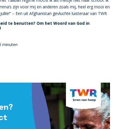
et Taliban regime mocht ik als meisje niet naar school. Ik
ramma’s zijn voor mij en anderen zoals mij, heel erg mooi en
ullie!” – Een uit Afghanistan gevluchte luisteraar van TWR
heid te benutten? Om het Woord van God in
!
0 minuten
pen?
ct