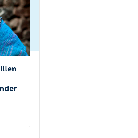
illen
onder