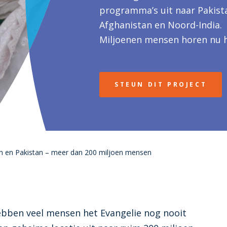
programma’s uit naar Pakist
Afghanistan en Noord-India.
Miljoenen mensen horen nu 
Evangelie en de reacties van
luisteraars stromen binnen.
STEUN DIT PROJECT
n en Pakistan – meer dan 200 miljoen mensen
ebben veel mensen het Evangelie nog nooit