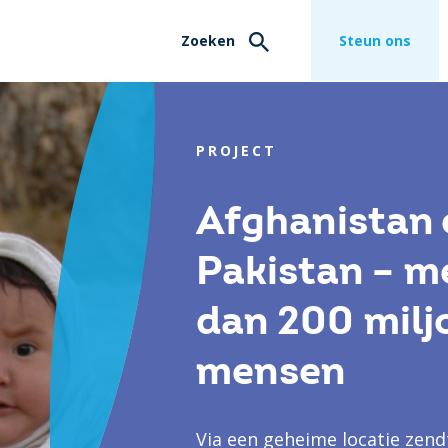
Zoeken
Steun ons
PROJECT
Afghanistan 
Pakistan – m
dan 200 milj
mensen
Via een geheime locatie zen