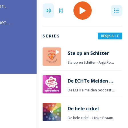
an,
het
SERIES
BEKIJK ALLE
Sta op en Schitter
Sta op en Schitter
- Anja Roeygens
De ECHTe Meiden Podcast – Voor Opvoeders
De ECHTe meiden podcast voor Opvoeders
De hele cirkel
De hele cirkel
- Hinke Braam