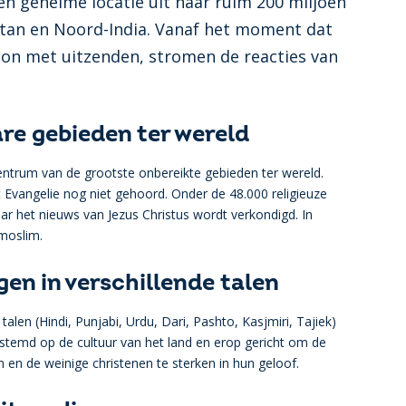
n geheime locatie uit naar ruim 200 miljoen
stan en Noord-India. Vanaf het moment dat
gon met uitzenden, stromen de reacties van
re gebieden ter wereld
centrum van de grootste onbereikte gebieden ter wereld.
vangelie nog niet gehoord. Onder de 48.000 religieuze
aar het nieuws van Jezus Christus wordt verkondigd. In
 moslim.
gen in verschillende talen
talen (Hindi, Punjabi, Urdu, Dari, Pashto, Kasjmiri, Tajiek)
estemd op de cultuur van het land en erop gericht om de
n en de weinige christenen te sterken in hun geloof.