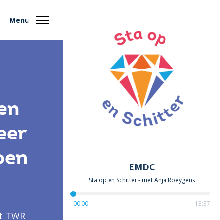
Menu
en
eer
oen
EMDC
Sta op en Schitter
- met
Anja Roeygens
00:00
13:37
dt TWR